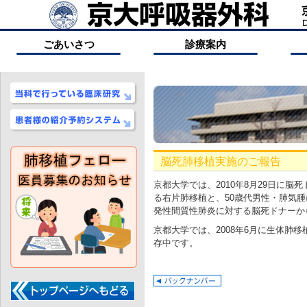
ごあいさつ
診療案内
脳死肺移植実施のご報告
京都大学では、2010年8月29日に
る右片肺移植と、50歳代男性・肺気腫
発性間質性肺炎に対する脳死ドナーか
京都大学では、2008年6月に生体肺移
存中です。