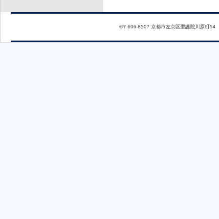
©〒606-8507 京都市左京区聖護院川原町54 T