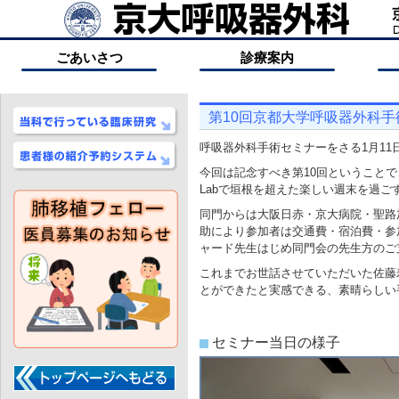
ごあいさつ
診療案内
第10回京都大学呼吸器外科
呼吸器外科手術セミナーをさる1月11
今回は記念すべき第10回ということで
Labで垣根を超えた楽しい週末を過ご
同門からは大阪日赤・京大病院・聖路
助により参加者は交通費・宿泊費・参
ャード先生はじめ同門会の先生方のご
これまでお世話させていただいた佐藤
とができたと実感できる、素晴らしい
セミナー当日の様子